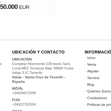
O:
350.000
EUR
UBICACIÓN Y CONTACTO
INFORMACI
Inicio
UBICACIÓN
us
Complejo Mareverde C/Ernesto Sarti,
Venta
s
Local AB/2 Torviscas Bajo 38660 Costa
Alquiler
Adeje S./C.Tenerife
Adeje - Santa Cruz de Tenerife -
Servicio
España
Blog
MÓVIL
Quiénes Somo
+34628572599
Contáctenos
FIJO
+34922702504
Políticas de pr