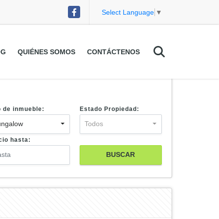
Facebook
Select Language
▼
OG
QUIÉNES SOMOS
CONTÁCTENOS
o de inmueble:
Estado Propiedad:
ungalow
Todos
cio hasta:
BUSCAR